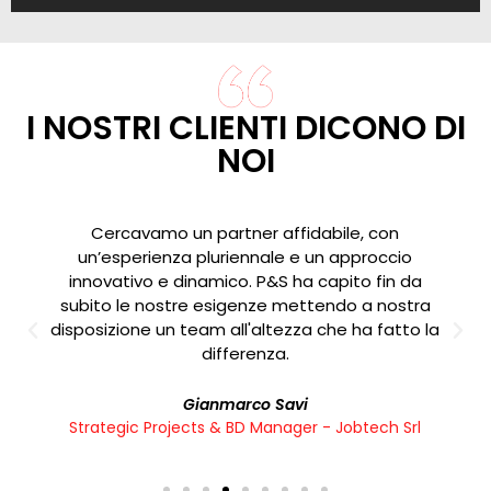
I NOSTRI CLIENTI DICONO DI
NOI
ercavamo un partner affidabile, con
Un tratto
’esperienza pluriennale e un approccio
contare su
ovativo e dinamico. P&S ha capito fin da
interfacc
to le nostre esigenze mettendo a nostra
av
izione un team all'altezza che ha fatto la
differenza.
Gianmarco Savi
tegic Projects & BD Manager - Jobtech Srl