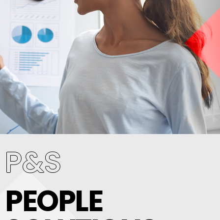
P&S
P&S People
Solutions
PEOPLE
Ti supportiamo