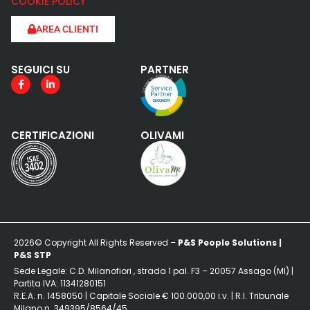
COOKIE POLICY
AREA CLIENTI
SEGUICI SU
PARTNER
CERTIFICAZIONI
OLIVAMI
2026© Copyright All Rights Reserved –
P&S People Solutions |
P&S STP
Sede Legale: C.D. Milanofiori , strada 1 pal. F3 – 20057 Assago (MI) |
Partita IVA: 11341280151
R.E.A. n. 1458050 | Capitale Sociale € 100.000,00 i.v. | R.I. Tribunale
Milano n. 349395/8564/45