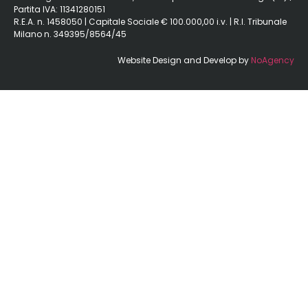
Partita IVA: 11341280151
R.E.A. n. 1458050 | Capitale Sociale € 100.000,00 i.v. | R.I. Tribunale
Milano n. 349395/8564/45
Website Design and Develop by
NoAgency