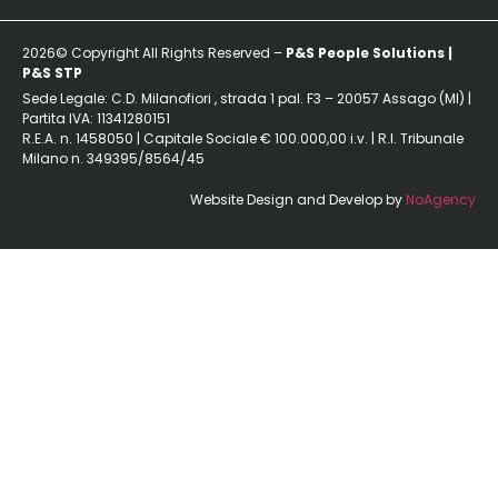
2026© Copyright All Rights Reserved –
P&S People Solutions |
P&S STP
Sede Legale: C.D. Milanofiori , strada 1 pal. F3 – 20057 Assago (MI) |
Partita IVA: 11341280151
R.E.A. n. 1458050 | Capitale Sociale € 100.000,00 i.v. | R.I. Tribunale
Milano n. 349395/8564/45
Website Design and Develop by
NoAgency