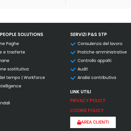
 PEOPLE SOLUTIONS
SERVIZI P&S STP
one Paghe
Consulenza del lavoro
e e trasferte
Pratiche amministrative
umane
Controllo appalti
one sostitutiva
Audit
del tempo | Workforce
Analisi contributiva
ntelligence
LINK UTILI
PRIVACY POLICY
endali
COOKIE POLICY
AREA CLIENTI