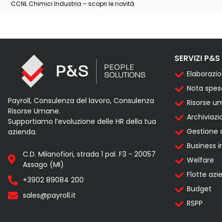
CCNL Chimici Industria – scopri le novità
SERVIZI P&S
Elaborazi
Nota spes
Payroll, Consulenza del lavoro, Consulenza
Risorse 
Risorse Umane.
Archiviazi
Supportiamo l’evoluzione delle HR della tua
Gestione 
azienda.
Business i
C.D. Milanofiori, strada 1 pal. F3 - 20057
Welfare
Assago (MI)
Flotte azi
+3902 89084 200
Budget
sales@payroll.it
RSPP