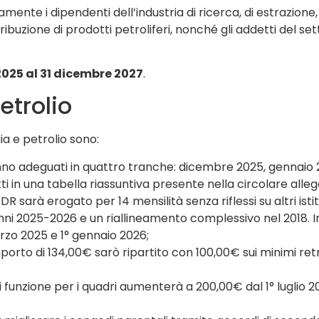
mente i dipendenti dell’industria di ricerca, di estrazione,
ribuzione di prodotti petroliferi, nonché gli addetti del se
2025 al 31 dicembre 2027
.
etrolio
ia e petrolio sono:
ranno adeguati in quattro tranche: dicembre 2025, gennaio 
tti in una tabella riassuntiva presente nella circolare alleg
’EDR sarà erogato per 14 mensilità senza riflessi su altri isti
enni 2025-2026 e un riallineamento complessivo nel 2018. Ino
rzo 2025 e 1° gennaio 2026;
importo di 134,00€ sarò ripartito con 100,00€ sui minimi retri
 di funzione per i quadri aumenterà a 200,00€ dal 1° luglio 2