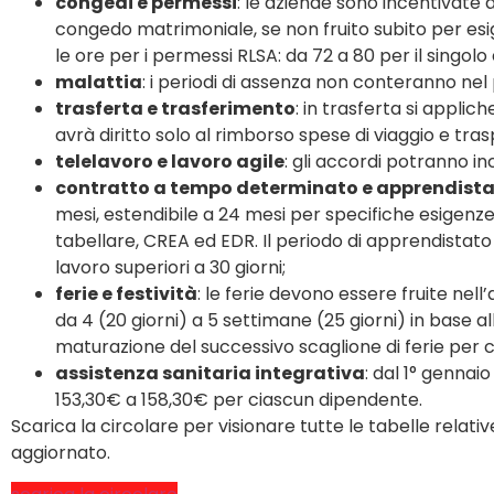
congedi e permessi
: le aziende sono incentivate a
congedo matrimoniale, se non fruito subito per esi
le ore per i permessi RLSA: da 72 a 80 per il singolo e
malattia
: i periodi di assenza non conteranno ne
trasferta e trasferimento
: in trasferta si applich
avrà diritto solo al rimborso spese di viaggio e tra
telelavoro e lavoro agile
: gli accordi potranno in
contratto a tempo determinato e apprendist
mesi, estendibile a 24 mesi per specifiche esigenz
tabellare, CREA ed EDR. Il periodo di apprendistato
lavoro superiori a 30 giorni;
ferie e festività
: le ferie devono essere fruite nell
da 4 (20 giorni) a 5 settimane (25 giorni) in base all
maturazione del successivo scaglione di ferie per chi
assistenza sanitaria integrativa
: dal 1° gennai
153,30€ a 158,30€ per ciascun dipendente.
Scarica la circolare per visionare tutte le tabelle relati
aggiornato.