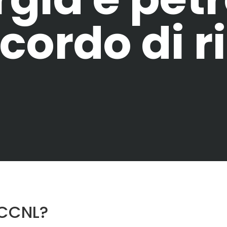
ccordo di 
l CCNL?