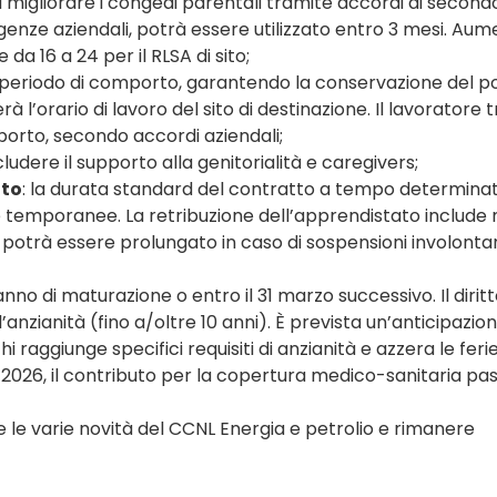
 migliorare i congedi parentali tramite accordi di secondo l
genze aziendali, potrà essere utilizzato entro 3 mesi. Au
 da 16 a 24 per il RLSA di sito;
l periodo di comporto, garantendo la conservazione del p
erà l’orario di lavoro del sito di destinazione. Il lavoratore 
sporto, secondo accordi aziendali;
cludere il supporto alla genitorialità e caregivers;
ato
: la durata standard del contratto a tempo determinato
e temporanee. La retribuzione dell’apprendistato include
 potrà essere prolungato in caso di sospensioni involontar
’anno di maturazione o entro il 31 marzo successivo. Il diritt
’anzianità (fino a/oltre 10 anni). È prevista un’anticipazio
 raggiunge specifici requisiti di anzianità e azzera le ferie
o 2026, il contributo per la copertura medico-sanitaria pa
ve le varie novità del CCNL Energia e petrolio e rimanere