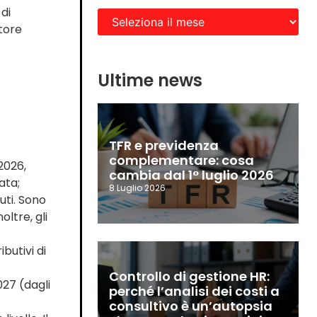
 di
ttore
Ultime news
TFR e previdenza
complementare: cosa
2026,
cambia dal 1° luglio 2026
ata;
8 Luglio 2026
tuti. Sono
ltre, gli
butivi di
Controllo di gestione HR:
027 (dagli
perché l’analisi dei costi a
consultivo è un’autopsia