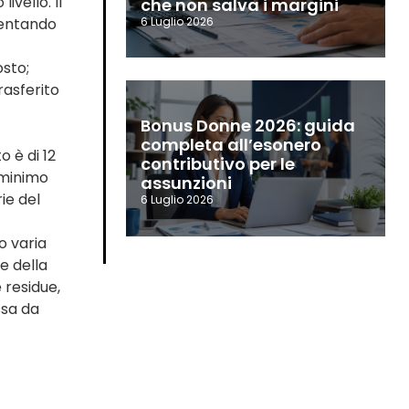
ivello. Il
che non salva i margini
mentando
6 Luglio 2026
osto;
trasferito
Bonus Donne 2026: guida
completa all’esonero
 è di 12
contributivo per le
 minimo
assunzioni
ie del
6 Luglio 2026
o varia
ne della
 residue,
ssa da