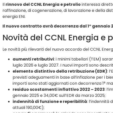
Il
rinnovo del CCNL Energia e petrolio
interessa diretta
raffinazione, di cogenerazione, di lavorazione e della dist
energia ENI.
Il nuovo contratto avrà decorrenza dal 1° gennaio 
Novità del CCNL Energia e p
Le novità più rilevanti del nuovo accordo del CCNL Energ
aumenti retributivi
: i minimi tabellari (TEM) sa
luglio 2026 e luglio 2027. I nuovi importi sono descri
elemento distintivo della retribuzione (EDR)
: l
previsti adeguamenti in base all’inflazione per i bi
importi sono stati aggiornati con decorrenza 1° ma
residuo scostamenti inflattivo 2022 – 2023
: l’
gennaio 2025 e 34,00€ sull’EDR da marzo 2025;
indennità di funzione e reperibilità
: l’indennità
attuali 190,00€);