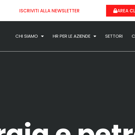
ISCRIVITI ALLA NEWSLETTER
AREA CL
CHI SIAMO
HR PER LE AZIENDE
SETTORI
C
gia e petr