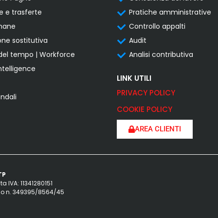
e e trasferte
Pratiche amministrative
umane
Controllo appalti
one sostitutiva
Audit
del tempo | Workforce
Analisi contributiva
ntelligence
LINK UTILI
PRIVACY POLICY
endali
COOKIE POLICY
AREA CLIENTI
TP
ta IVA: 11341280151
ilano n. 349395/8564/45