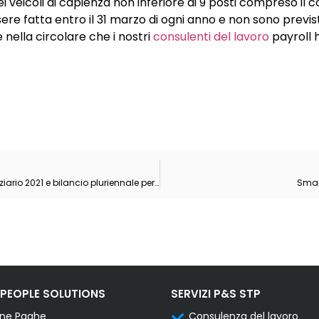
ei veicoli di capienza non inferiore ai 9 posti compreso il 
re fatta entro il 31 marzo di ogni anno e non sono previst
 nella circolare che i nostri
consulenti del lavoro
payroll 
Legge n. 178/2020: Bilancio di previsione dello Stato per l’anno finanziario 2021 e bilancio pluriennale per il triennio 2021-2023
Smar
< LEGGI TUTTE LE NEWS
 PEOPLE SOLUTIONS
SERVIZI P&S STP
one Paghe
Consulenza del lavoro