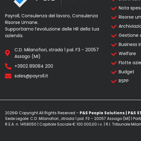
Nota spes
Payroll, Consulenza del lavoro, Consulenza
Risorse 
Risorse Umane.
Archiviazi
Supportiamo l’evoluzione delle HR della tua
Gestione 
azienda.
Business i
C.D. Milanofiori, strada 1 pal. F3 - 20057
Welfare
Assago (MI)
Flotte azi
+3902 89084 200
Budget
sales@payroll.it
RSPP
2026© Copyright All Rights Reserved –
P&S People Solutions | P&S S
Sede Legale: C.D. Milanofiori , strada 1 pal. F3 – 20057 Assago (MI) | Parti
R.E.A. n. 1458050 | Capitale Sociale € 100.000,00 i.v. | R.I. Tribunale M