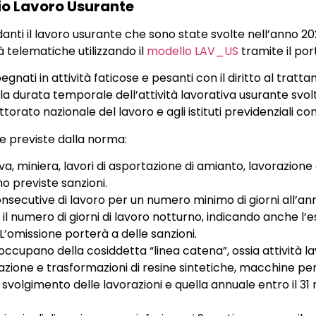
o Lavoro Usurante
rdanti il lavoro usurante che sono state svolte nell’anno 
à telematiche utilizzando il
modello LAV_US
tramite il por
gnati in attività faticose e pesanti con il diritto al trat
alla durata temporale dell’attività lavorativa usurante svol
torato nazionale del lavoro e agli istituti previdenziali c
ie previste dalla norma:
ava, miniera, lavori di asportazione di amianto, lavorazio
no previste sanzioni.
cutive di lavoro per un numero minimo di giorni all’anno n
il numero di giorni di lavoro notturno, indicando anche l
L’omissione porterà a delle sanzioni.
ccupano della cosiddetta “linea catena”, ossia attività lav
razione e trasformazioni di resine sintetiche, macchine pe
llo svolgimento delle lavorazioni e quella annuale entro il 