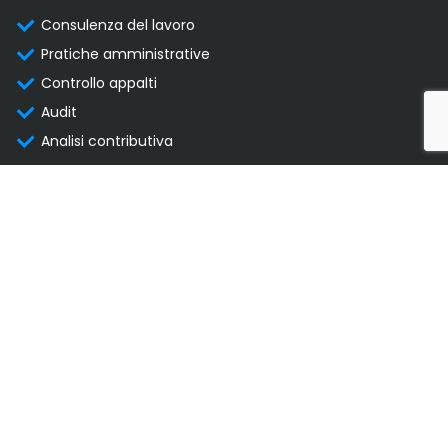
Consulenza del lavoro
Pratiche amministrative
Controllo appalti
Audit
Analisi contributiva
LINK UTILI
PRIVACY POLICY
COOKIE POLICY
AREA CLIENTI
SEGUICI SU
PARTNER
CERTIFICAZIONI
OLIVAMI